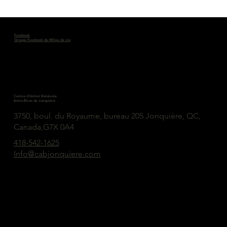
Facebook
Groupe Facebook du Milieu de vie
Centre d'Action Bénévole
Entre-Êtres de Jonquière
3750, boul. du Royaume, bureau 205 Jonquière, QC,
Canada,G7X 0A4
418-542-1625
Info@cabjonquiere.com